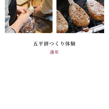
五平餅つくり体験
通年
この地域の五平餅づくり体験は味噌から作り、
実際に炭
火で焼いて作った味噌をつけて召し上がれます。
子供か
ら大人までがワイワイ楽しめます。
“これ私の五平餅と
名前を書いて自分で焼いて味噌を塗って食べる“特別感を
感じれます